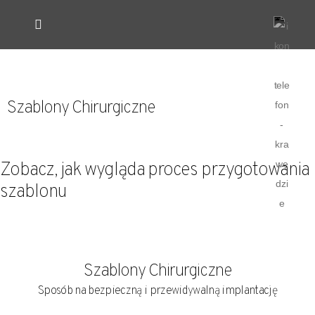
Oferta
Kontakt
O nas
Formularz zamówienia
Sklep
Szkolenia
Klinika
Szablony Chirurgiczne
Zobacz, jak wygląda proces przygotowania
szablonu
Szablony Chirurgiczne
Sposób na bezpieczną i przewidywalną implantację