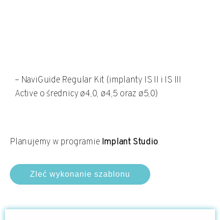
– NaviGuide Regular Kit (implanty IS II i IS III
Active o średnicy ø4,0, ø4,5 oraz ø5,0)
Planujemy w programie
Implant Studio
.
Zleć wykonanie szablonu