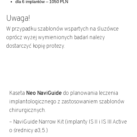
dla 6 implantów –
1050 PLN
Uwaga!
W przypadku szablonów wspartych na śluzówce
oprócz wyżej wymienionych badań należy
dostarczyć kopię protezy.
Kaseta
Neo NaviGuide
do planowania leczenia
implantologicznego z zastosowaniem szablonów
chirurgicznych.
– NaviGuide Narrow Kit (implanty IS II i IS III Active
o średnicy ø3,5.)